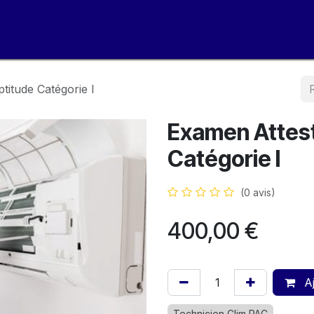
Formations
Notre campus
Calendrier
Ac
titude Catégorie I
Examen Attest
Catégorie I
(0 avis)
400,00
€
Aj
Technicien Clim PAC