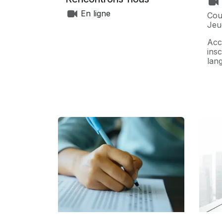
En ligne
Cou
Jeu
Acc
ins
lan