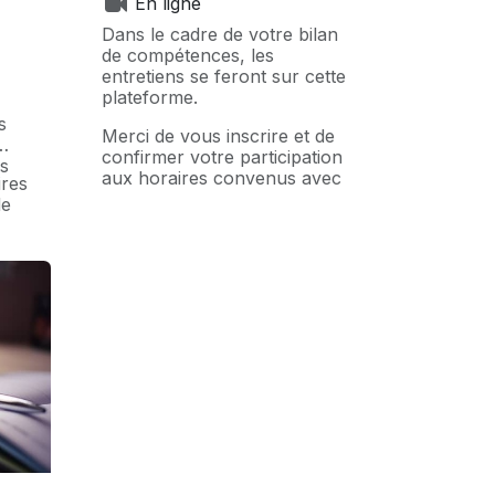
En ligne
Dans le cadre de votre bilan
de compétences, les
entretiens se feront sur cette
plateforme.
s
Merci de vous inscrire et de
confirmer votre participation
rs
aux horaires convenus avec
ires
votre coach.
de
Vous recevrez
automatiquement le lien de
connexion à la visio.
Accès réservé aux
stagiaires inscrits à
⚠️
un bilan de
compétence