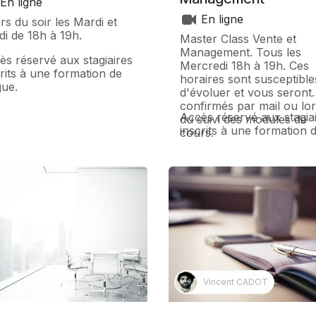
En ligne
En ligne
rs du soir les Mardi et
di de 18h à 19h.
Master Class Vente et
Management. Tous les
ès réservé aux stagiaires
Mercredi 18h à 19h. Ces
crits à une formation de
horaires sont susceptible
gue.
d'évoluer et vous seront
confirmés par mail ou lo
Accès réservé aux stagia
du suivi des modules de
inscrits à une formation 
cours.
langue.
Vincent CADOT