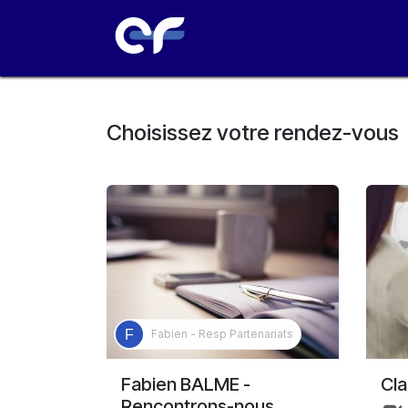
Se rendre au contenu
Choisissez votre rendez-vous
Fabien - Resp Partenariats
Fabien BALME -
Cla
Rencontrons-nous