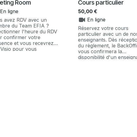
eting Room
Cours particulier
En ligne
50,00
€
En ligne
s avez RDV avec un
bre du Team EFIA ?
Réservez votre cours
ectionner l'heure du RDV
particulier avec un de no
r confirmer votre
enseignants. Dès récepti
sence et vous recevrez le
du règlement, le BackOff
 Visio pour vous
vous confirmera la
rouver dans la meeting
disponibilité d'un enseign
m.
pour un cours sur mesu
adapté à voter niveau.