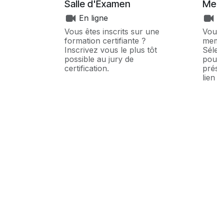
Salle d'Examen
Me
En ligne
Vous êtes inscrits sur une
Vou
formation certifiante ?
mem
Inscrivez vous le plus tôt
Sél
possible au jury de
pou
certification.
pré
lien
ret
Roo