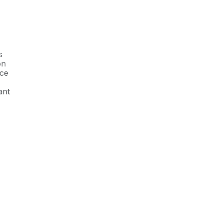
s
on
ice
ant
re